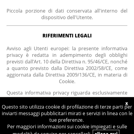
Piccola porzione di dati conservata all'interno del
dispositivo dell'Utente.
RIFERIMENTI LEGALI
Avviso agli Utenti europei: la presente informativa
privacy è redatta in adempimento degli obblighi
previsti dall’Art. 10 della Direttiva n. 95/46/CE, nonché
a quanto previsto dalla Direttiva 2002/58/CE, come
aggiornata dalla Direttiva 2009/136/CE, in materia di
Cookie.
Questa informativa privacy riguarda esclusivamente
questa Applicazione.
x
Questo sito utilizza cookie di profilazione di terze parti per
inviarti messaggi pubblicitari mirati e servizi in linea con le
tue preferenze.
Per maggiori informazioni sui cookie impiegati e sulle