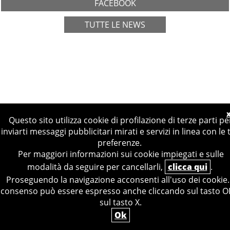
FACEBOOK
TUTTE LE NEWS
Questo sito utilizza cookie di profilazione di terze parti pe
inviarti messaggi pubblicitari mirati e servizi in linea con le 
preferenze.
© 2019, FARMACIA SAN RAFFAELE SAS
Per maggiori informazioni sui cookie impiegati e sulle
P.IVA: 04388481006
PRIVACY
COOKIES
modalità da seguire per cancellarli,
clicca qui
.
A MEDULA WEB RELEASE
Proseguendo la navigazione acconsenti all'uso dei cookie. 
consenso può essere espresso anche cliccando sul tasto O
sul tasto X.
Ok