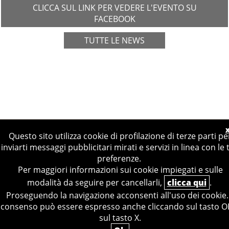
CLICCA SUL LINK PER VEDERE L'EVENTO SU
FACEBOOK
TUTTE LE NEWS
Questo sito utilizza cookie di profilazione di terze parti pe
inviarti messaggi pubblicitari mirati e servizi in linea con le 
preferenze.
© 2019, FARMACIA SAN RAFFAELE SAS
Per maggiori informazioni sui cookie impiegati e sulle
P.IVA: 04388481006
PRIVACY
COOKIES
modalità da seguire per cancellarli,
clicca qui
.
A MEDULA WEB RELEASE
Proseguendo la navigazione acconsenti all'uso dei cookie. 
consenso può essere espresso anche cliccando sul tasto O
sul tasto X.